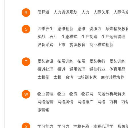
儒释道
人力资源规划
人力
人际关系
人际沟
R
四季养生
思维创新
思维
说服力
顺壹精英教
S
实战
石油
生态模式
生产制造
生产运营管理
设备采购
上市
赏识教育
商业模式创新
团队建设
拓展训练
拓展
团队执行
团队训练
T
投诉处理
投诉
通用管理
通信行业
体育用品
太极拳
太极
台湾
ttt培训专家
ttt内训师培养
物业管理
物业
物流
物联网
问题分析与解决
W
网络运营
网络舆情
网络推广
网络
万科
万
微营销
学习能力
学习力
性格色彩
幸福心理学
形象
X