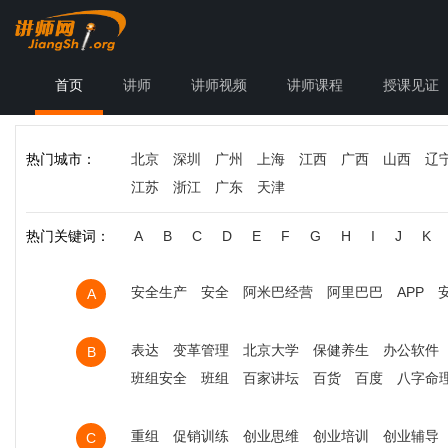
首页
讲师
讲师视频
讲师课程
授课见证
热门城市：
北京
深圳
广州
上海
江西
广西
山西
辽
江苏
浙江
广东
天津
热门关键词：
A
B
C
D
E
F
G
H
I
J
K
安全生产
安全
阿米巴经营
阿里巴巴
APP
A
表达
变革管理
北京大学
保健养生
办公软件
B
班组安全
班组
百家讲坛
百货
百度
八字命
重组
促销训练
创业思维
创业培训
创业辅导
C