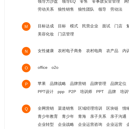
领导力沙盘
领导EQ
零售
零事故安全管理
两
劳动关系
狼性销售
狼性团队
领导
劳动法
目标达成
目标
模式
民营企业
面试
门店
M
美容化妆
门店管理
女性健康
农村电子商务
农村电商
农产品
内
N
office
o2o
O
苹果
品牌战略
品牌营销
品牌管理
品牌定位
P
PPT设计
ppp
P2P
培训师
PPT
品牌
培训
全网营销
渠道销售
区域经理培训
区块链
情
Q
青少年教育
青少年
青海
亲子关系
亲子沟通
企业转型
企业战略
企业运营咨询
企业运营