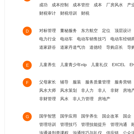
成功
成本控制
成本管控
成本
厂房风水
产
财税审计
财税培训
财税
对标管理
董秘服务
东方航空
定位
顶层设计
D
电力行业
电动车
电动车销售技巧
电动车经销
道家辟谷
道家丹道气功
道德经
导购店长
导
儿童养生
儿童青少年nlp
儿童礼仪
EXCEL
E
E
父母家长
辅导
服装
服务质量管理
服务营销
F
风水大师
风水策划
非人力
非人
非财
房地
非财管理
风水
非人力管理
房地产
国学智慧
国学应用
国学养生
国企改革
国企
G
管理培训
管理技巧
管理技能提升
管理沟通
沟通谈判类课程
沟通技巧与礼仪
供应链
公众