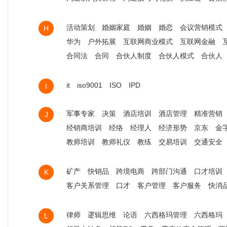
活动策划
婚姻家庭
婚姻
婚恋
会议营销模式
H
华为
户外拓展
互联网商业模式
互联网金融
合同法
合同
合伙人制度
合伙人模式
合伙人
it
iso9001
ISO
IPD
I
军事专家
决策
酒店培训
酒店管理
精准营销
J
经销商培训
经络
经理人
经济形势
京东
金
教师培训
教师礼仪
教练
交易培训
交通安全
矿产
快销品
跨境电商
跨部门沟通
口才培训
K
客户关系管理
口才
客户管理
客户服务
快消
律师
逻辑思维
论语
六西格玛管理
六西格玛
L