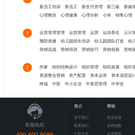
新员工培训
新员工
新生代管理
新三板
新媒
心理教练
心理健康
心理分析
小米
销售心理
运营管理管理
运营管理
运营
运动养生
云计
Y
预防保健
幼儿园招生培训
幼儿园团队打造
幼
营销实战
营销培训
营销技巧
营销创新
营销
作家
组织结构设计
组织管理
组织发展
组织
Z
资源整合营销
资产配置
资本运营
资本顶层设
终端
中医
中小企业
中基层管理
中华史
简介
帮助
关于我们
意见反馈
客服热线
联系我们
讲师指数
400-600-9086
汇款方式
证书查询